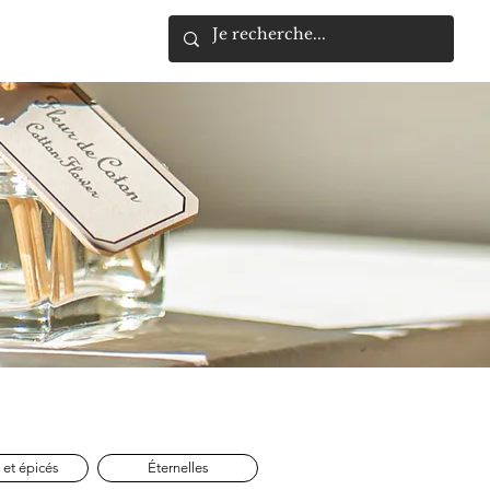
moi
Plus
 et épicés
Éternelles