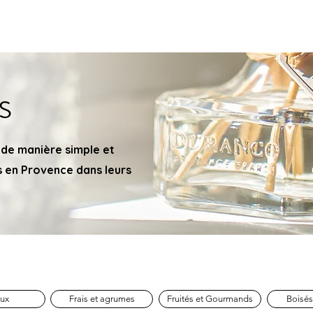
Services
Produits
Tarifs
Me contacter
À propos de 
s
 de manière simple et
s en Provence dans leurs
aux
Frais et agrumes
Fruités et Gourmands
Boisés