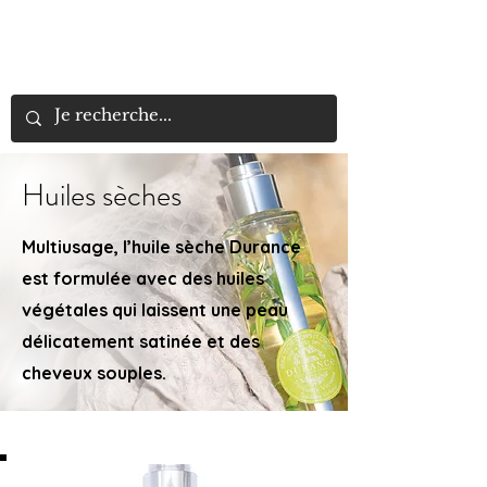
LYN
ÉLANCE
BEAUTÉ
Huiles sèches
Multiusage, l’huile sèche Durance
est formulée avec des huiles
végétales qui laissent une peau
délicatement satinée et des
cheveux souples.