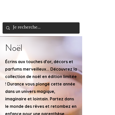
LYN
ÉLANCE
BEAUTÉ
Noël
Écrins aux touches d’or, décors et
parfums merveilleux... Découvrez la
collection de noël en édition limitée
! Durance vous plonge cette année
dans un univers magique,
imaginaire et lointain. Partez dans
le monde des rêves et retombez en
enfance pour une parenthèse