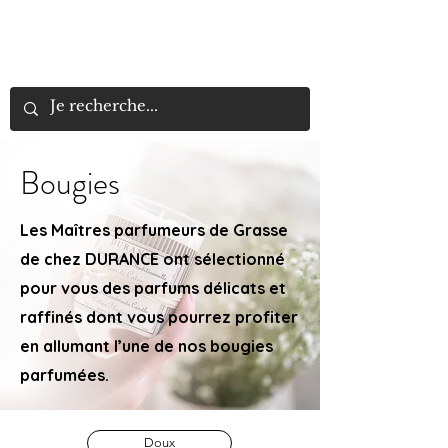
LYN
ÉLANCE
BEAUTÉ
Bougies
Les Maîtres parfumeurs de Grasse
de chez DURANCE ont sélectionné
pour vous des parfums délicats et
raffinés dont vous pourrez profiter
en allumant l’une de nos bougies
parfumées.
Doux